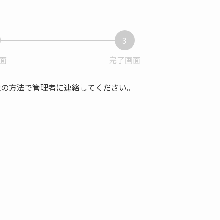
3
面
現
完了画面
現
在
在
表
表
他の方法で管理者に連絡してください。
示
示
さ
さ
れ
れ
て
て
い
い
る
る
画
画
面
面
で
で
す。
す。