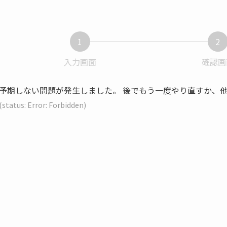
1
2
入力画面
現
確認画
在
表
予期しない問題が発生しました。 後でもう一度やり直すか、
示
(status: Error: Forbidden)
さ
れ
て
い
る
画
面
で
す。