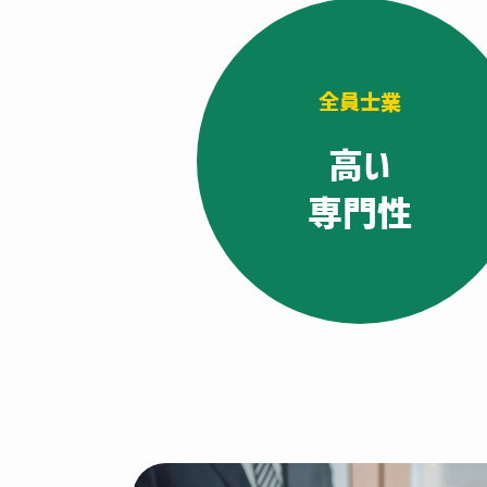
全員士業
高い
専門性