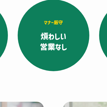
マナー厳守
煩わしい
営業なし