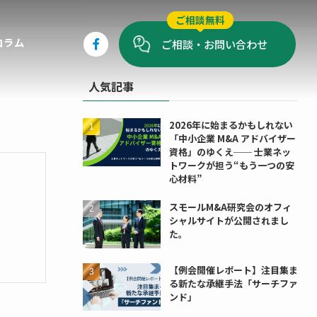
ご相談無料
コラム
ご相談・お問い合わせ
人気記事
2026年に始まるかもしれない
「中小企業 M&A アドバイザー
資格」のゆくえ── 士業ネッ
トワークが担う“もう一つの安
心材料”
スモールM&A研究会のオフィ
シャルサイトが公開されまし
た。
【例会開催レポート】注目集ま
る新たな承継手法「サーチファ
ンド」